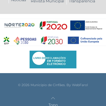
Revista Municipal
Transparência
©
2026
Município de Cinfães. By
WebFarol
Topo