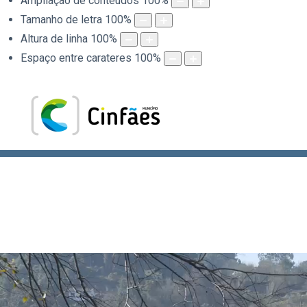
Ampliação de conteúdos
100
%
Tamanho de letra
100
%
Altura de linha
100
%
Espaço entre carateres
100
%
.