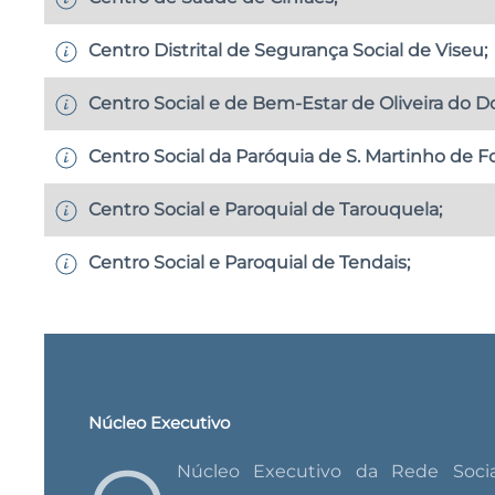
Centro Distrital de Segurança Social de Viseu;
Centro Social e de Bem-Estar de Oliveira do D
Centro Social da Paróquia de S. Martinho de Fo
Centro Social e Paroquial de Tarouquela;
Centro Social e Paroquial de Tendais;
Núcleo Executivo
Núcleo Executivo da Rede Soc
elemento da Segurança Social, da Câmar