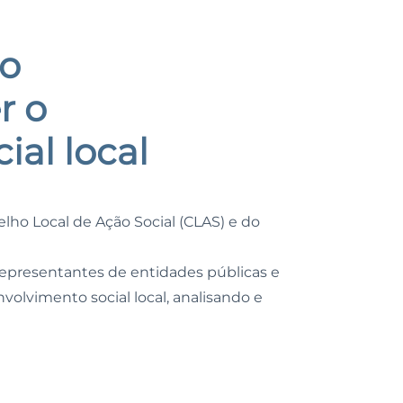
o
r o
ial local
elho Local de Ação Social (CLAS) e do
representantes de entidades públicas e
olvimento social local, analisando e