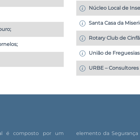
Núcleo Local de Inse
Santa Casa da Miseri
ouro;
Rotary Club de Cinfã
rnelos;
União de Freguesias 
URBE – Consultores 
ial é composto por um
a Municipal de Cinfães e de