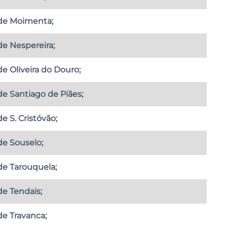
 de Moimenta;
de Nespereira;
e Oliveira do Douro;
e Santiago de Piães;
e S. Cristóvão;
de Souselo;
de Tarouquela;
de Tendais;
de Travanca;