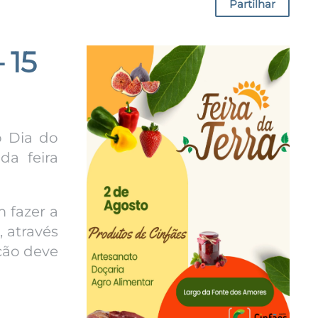
Partilhar
 15
o Dia do
da feira
 fazer a
 através
ição deve