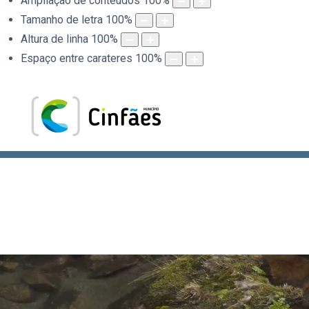
Ampliação de conteúdos
100
%
Tamanho de letra
100
%
Altura de linha
100
%
Espaço entre carateres
100
%
.