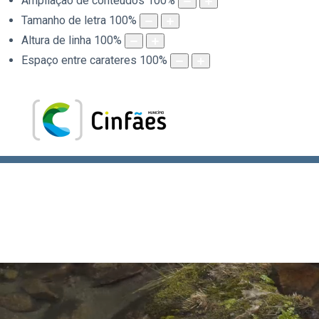
Ampliação de conteúdos
100
%
Tamanho de letra
100
%
Altura de linha
100
%
Espaço entre carateres
100
%
.