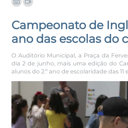
Campeonato de Inglê
ano das escolas do 
O Auditório Municipal, a Praça da Ferv
dia 2 de junho, mais uma edição do Ca
alunos do 2.º ano de escolaridade das 11 