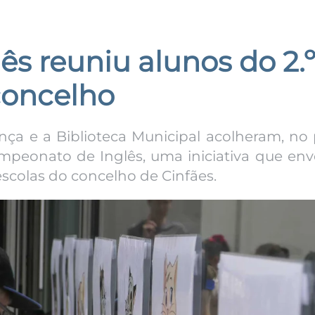
s reuniu alunos do 2.
concelho
ença e a Biblioteca Municipal acolheram, no
mpeonato de Inglês, uma iniciativa que env
escolas do concelho de Cinfães.