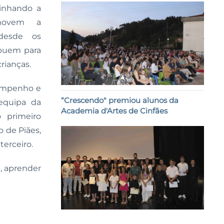
linhando a
omovem a
 desde os
ibuem para
rianças.
empenho e
“Crescendo" premiou alunos da
 equipa da
Academia d'Artes de Cinfães
 primeiro
o de Piães,
terceiro.
, aprender