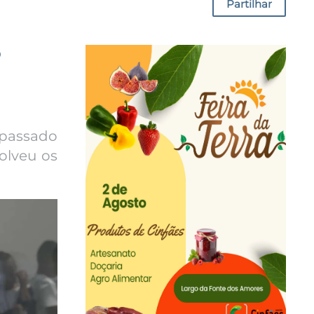
Partilhar
º
 passado
olveu os