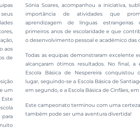
uipas
Sónia Soares, acompanhou a iniciativa, sub
 seus
importância de atividades que pr
dades
aprendizagem de línguas estrangeiras
res,
primeiros anos de escolaridade e que contr
ação,
o desenvolvimento pessoal e académico das c
do aos
Todas as equipas demonstraram excelente 
os de
alcançaram ótimos resultados. No final, a
Escola Básica de Nespereira conquistou o
sição
lugar, seguindo-se a Escola Básica de Santiag
de um
em segundo, e a Escola Básica de Cinfães, em 
 Este
Este campeonato terminou com uma certeza
scola
também pode ser uma aventura divertida!
 para
muito