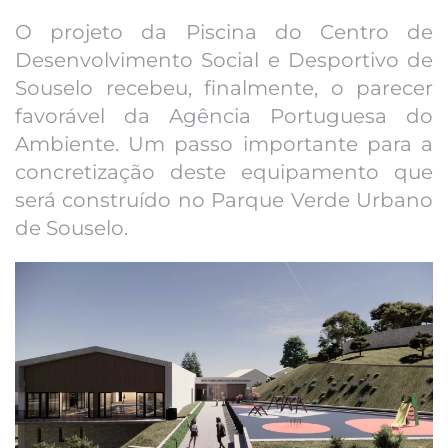
O projeto da Piscina do Centro de
Desenvolvimento Social e Desportivo de
Souselo recebeu, finalmente, o parecer
favorável da Agência Portuguesa do
Ambiente. Um passo importante para a
concretização deste equipamento que
será construído no Parque Verde Urbano
de Souselo.