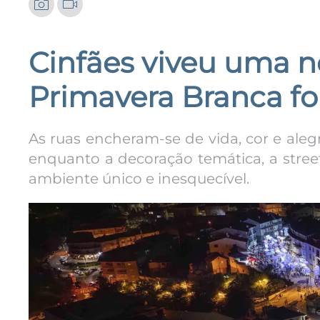
Cinfães viveu uma n
Primavera Branca fo
As ruas encheram-se de vida, cor e aleg
enquanto a decoração temática, a stre
ambiente único e inesquecível.