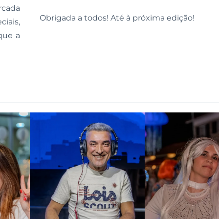
rcada
Obrigada a todos! Até à próxima edição!
iais,
que a
Ampliar
Ampliar