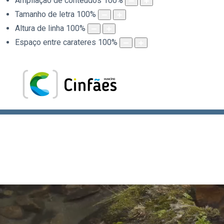
Ampliação de conteúdos
100
%
Tamanho de letra
100
%
Altura de linha
100
%
Espaço entre carateres
100
%
.