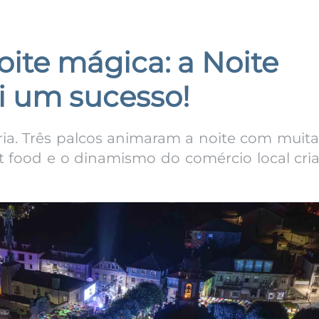
oite mágica: a Noite
i um sucesso!
ria. Três palcos animaram a noite com muita
et food e o dinamismo do comércio local cr