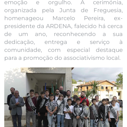
emoção e orgulho. A cerimónia,
organizada pela Junta de Freguesia,
homenageou Marcelo Pereira, ex-
presidente da ARDENA, falecido há cerca
de um ano, reconhecendo a sua
dedicação, entrega e serviço à
comunidade, com especial destaque
para a promoção do associativismo local.