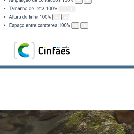
Ampliação de conteúdos
100
%
Tamanho de letra
100
%
Altura de linha
100
%
Espaço entre carateres
100
%
.