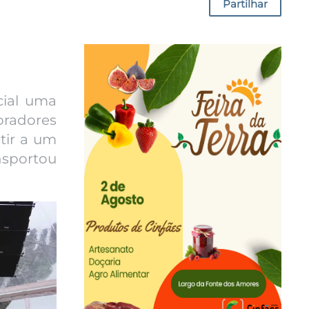
Partilhar
cial uma
oradores
stir a um
nsportou