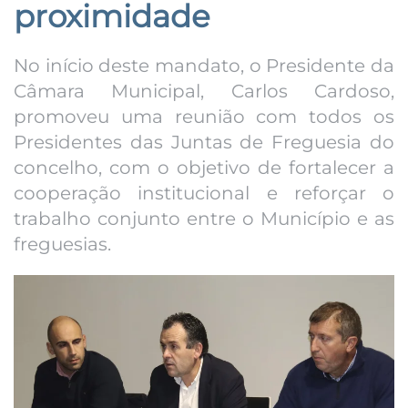
proximidade
No início deste mandato, o Presidente da
Câmara Municipal, Carlos Cardoso,
promoveu uma reunião com todos os
Presidentes das Juntas de Freguesia do
concelho, com o objetivo de fortalecer a
cooperação institucional e reforçar o
trabalho conjunto entre o Município e as
freguesias.