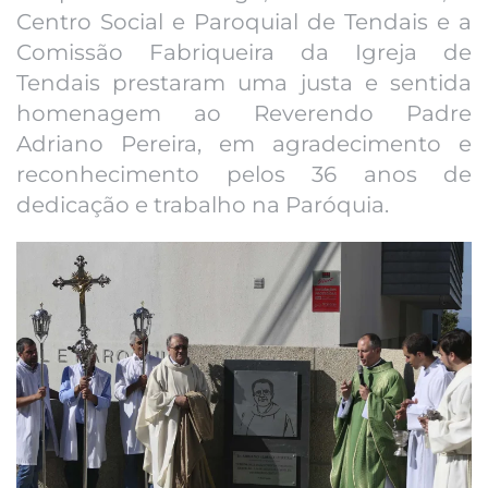
Centro Social e Paroquial de Tendais e a
Comissão Fabriqueira da Igreja de
Tendais prestaram uma justa e sentida
homenagem ao Reverendo Padre
Adriano Pereira, em agradecimento e
reconhecimento pelos 36 anos de
dedicação e trabalho na Paróquia.