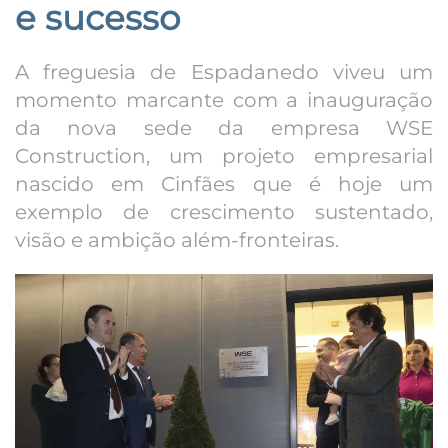
e sucesso
A freguesia de Espadanedo viveu um
momento marcante com a inauguração
da nova sede da empresa WSE
Construction, um projeto empresarial
nascido em Cinfães que é hoje um
exemplo de crescimento sustentado,
visão e ambição além-fronteiras.