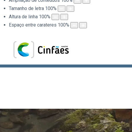
Ampliação de conteúdos
100
%
Tamanho de letra
100
%
Altura de linha
100
%
Espaço entre carateres
100
%
.