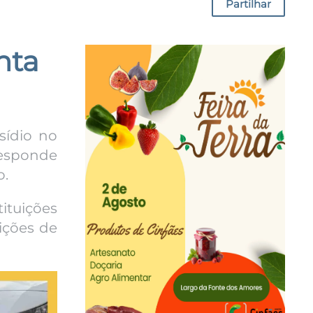
Partilhar
nta
sídio no
responde
o.
ituições
ições de