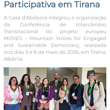
Participativa em Tirana
A Casa d’Abóbora integrou a organização
da Conferência de Intercâmbio
Transnacional do projeto europeu
MOVES – Mountain Voices for Engaged
and Sustainable Democracy, realizada
nos dias 5 e 6 de maio de 2026, em Tirana,
Albânia.