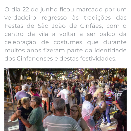
O dia 22 de junho ficou marcado por um
verdadeiro regresso às tradições das
Festas de São João de Cinfães, com o
centro da vila a voltar a ser palco da
celebração de costumes que durante
muitos anos fizeram parte da identidade
dos Cinfanenses e destas festividades.