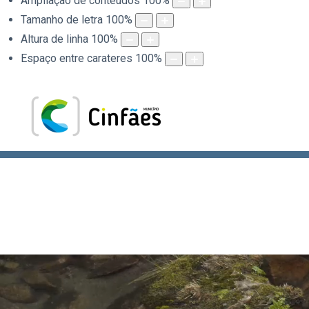
Ampliação de conteúdos
100
%
Tamanho de letra
100
%
Altura de linha
100
%
Espaço entre carateres
100
%
.