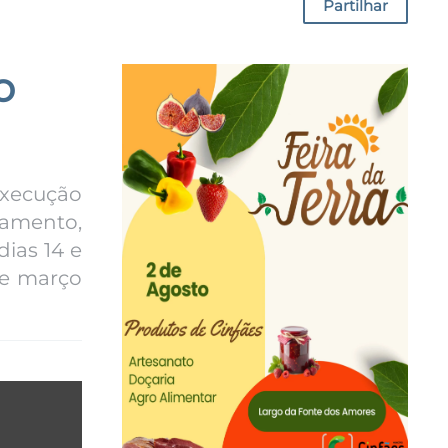
Partilhar
o
execução
eamento,
dias 14 e
 de março