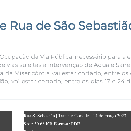
 e Rua de São Sebastiã
Ocupação da Via Pública, necessário para a 
e vias sujeitas a intervenção de Água e San
a da Misericórdia vai estar cortado, entre os 
ão, vai estar cortado, entre os dias 17 e 24
Rua S. Sebastião | Transito Cortado - 14 de março 2023
Size:
Format:
39.68 KB
PDF