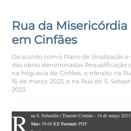
Rua da Misericórdia
em Cinfães
De acordo com o Plano de Sinalização e 
das obras denominadas Requalificação d
na freguesia de Cinfães, o trânsito na Ru
16 de março 2023, e na Rua de S. Sebasti
2023.
R
ua S. Sebastião | Transito Cortado - 14 de março 2023
Size:
Format:
39.68 KB
PDF