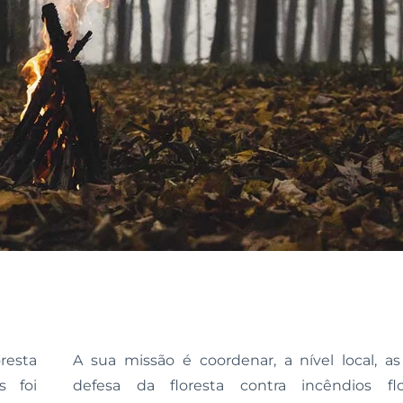
resta
A sua missão é coordenar, a nível local, a
s foi
defesa da floresta contra incêndios flo