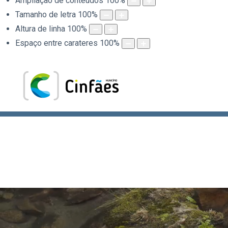
Ampliação de conteúdos
100
%
Tamanho de letra
100
%
Altura de linha
100
%
Espaço entre carateres
100
%
.