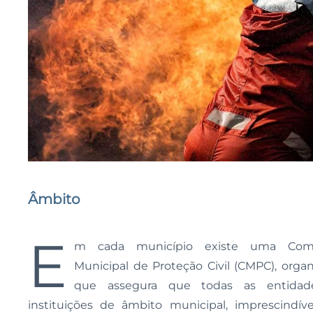
Âmbito
E
m cada município existe uma Comi
assistência previsíveis ou decorrentes de acidente
Municipal de Proteção Civil (CMPC), orga
ou catástrofe, se articulam entre si, garantindo o
que assegura que todas as entidad
considerados adequados à gestão da ocorrên
instituições de âmbito municipal, imprescindíve