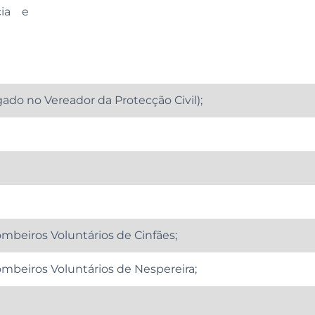
cia e
ado no Vereador da Protecção Civil);
beiros Voluntários de Cinfães;
mbeiros Voluntários de Nespereira;