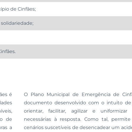
ípio de Cinfães;
solidariedade;
infães.
ães é
O Plano Municipal de Emergência de Cin
dades
documento desenvolvido com o intuito de 
íveis,
orientar, facilitar, agilizar e uniformiza
do de
necessárias à resposta. Como tal, permite
ras a
cenários suscetíveis de desencadear um acid