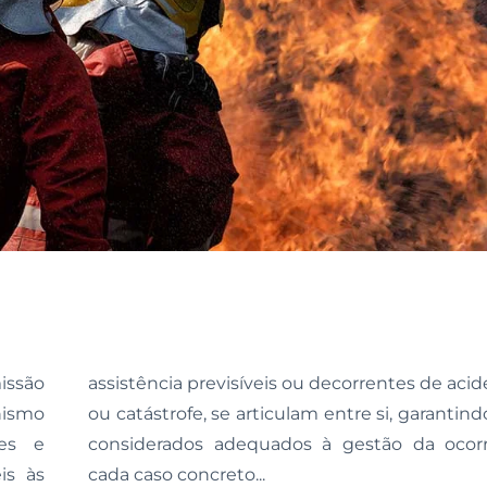
ssão
 grave
nismo
s meios
es e
cia em
is às
cada caso concreto...