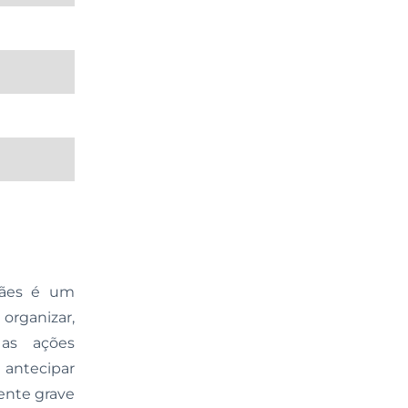
fães é um
organizar,
r as ações
 antecipar
ente grave