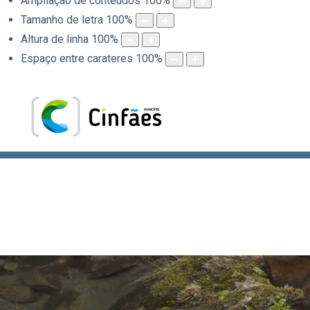
Ampliação de conteúdos
100
%
Tamanho de letra
100
%
Altura de linha
100
%
Espaço entre carateres
100
%
.